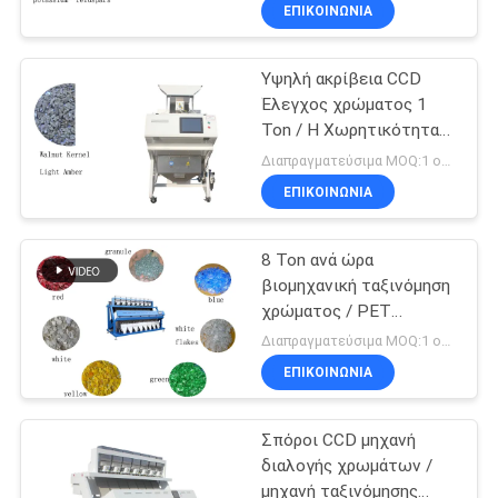
ταξινόμησης άμμου
ΈΛΕΓΧΟΣ
ΕΠΙΚΟΙΝΩΝΊΑ
Υψηλή ακρίβεια CCD
ΜΑΣ
20
Έλεγχος χρώματος 1
ΕΛΆΤΕ
Ton / H Χωρητικότητα
Στεγνωτήριο με
ΣΕ
για φως Κεχριμπάρι μισά
Διαπραγματεύσιμα MOQ:1 ομάδα
μικρά σιτάρια
Καρυδιά
ΕΠΑΦΉ
ΕΠΙΚΟΙΝΩΝΊΑ
ΜΕ
8 Ton ανά ώρα
βιομηχανική ταξινόμηση
ΕΙΔΉΣΕΙΣ
χρώματος / PET
34
πλαστικών μηχανή
Διαπραγματεύσιμα MOQ:1 ομάδα
ταξινόμησης
Στεγνωτήρας
ΖΗΤΉΣΤΕ
ΕΠΙΚΟΙΝΩΝΊΑ
ΈΝΑ
μεικτής ροής
Σπόροι CCD μηχανή
ΑΠΌΣΠΑΣΜΑ
διαλογής χρωμάτων /
μηχανή ταξινόμησης