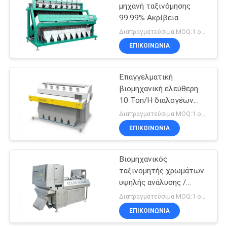
μηχανή ταξινόμησης
99.99% Ακρίβεια
40
Πλαστική μηχανή
Διαπραγματεύσιμα MOQ:1 ομάδα
ταξινόμησης χρωμάτων
ΕΠΙΚΟΙΝΩΝΊΑ
φούρνος βιομαζών
Επαγγελματική
βιομηχανική ελεύθερη
10 Ton/H διαλογέων
χρώματος ικανότητα
Διαπραγματεύσιμα MOQ:1 ομάδα
υδατοπτώσεων για την
ΕΠΙΚΟΙΝΩΝΊΑ
38
ορυκτή άμμο
Ταξινόμηση CCD
Βιομηχανικός
ταξινομητής χρωμάτων
χρώματος
υψηλής ανάλυσης /
Τύπος ζωνών διαλογής
Διαπραγματεύσιμα MOQ:1 ομάδα
χρωμάτων για πολλούς
ΕΠΙΚΟΙΝΩΝΊΑ
κόκκους