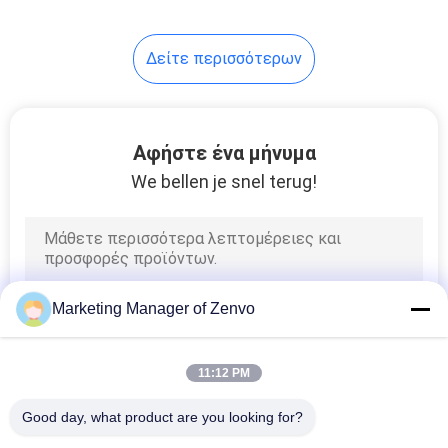
12
Δείτε περισσότερων
οπτική μηχάνημα
διαλογής
Αφήστε ένα μήνυμα
We bellen je snel terug!
18
ρύζι χρώμα
Marketing Manager of Zenvo
ταξινόμησης
11:12 PM
Good day, what product are you looking for?