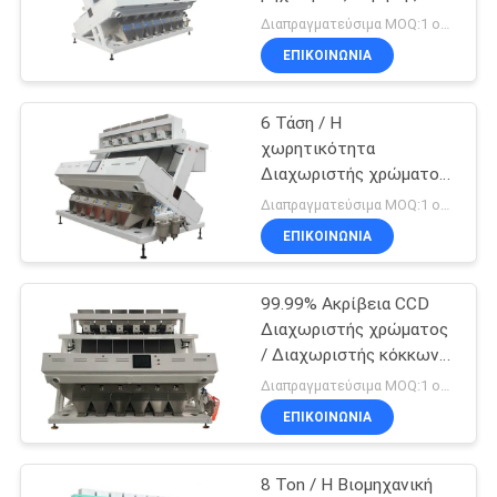
ρυζιού με χαμηλή
SITEMAP
Διαπραγματεύσιμα MOQ:1 ομάδα
μεταφορά
ΕΠΙΚΟΙΝΩΝΊΑ
13
ΠΟΛΙΤΙΚΉ
κυκλοφορώντας
6 Τάση / Η
ΜΥΣΤΙΚΌΤΗΤΑΣ
χωρητικότητα
στεγνωτήρας
Διαχωριστής χρώματος
καλαμποκιού, CCD Sort
σιταριού
Διαπραγματεύσιμα MOQ:1 ομάδα
Rice Color με χαμηλή
ΕΠΙΚΟΙΝΩΝΊΑ
μεταφορά
99.99% Ακρίβεια CCD
24
Διαχωριστής χρώματος
Φορητό ξηραντήριο
/ Διαχωριστής κόκκων
χρώματος κόκκων για
Διαπραγματεύσιμα MOQ:1 ομάδα
σιτηρών
βότανα Πιστοποίηση ISO
ΕΠΙΚΟΙΝΩΝΊΑ
9001
8 Ton / H Βιομηχανική