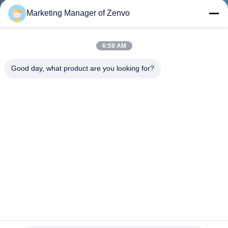
ΈΛΕΓΧΟΣ
Marketing Manager of Zenvo
ΜΑΣ
6:59 AM
ΕΛΆΤΕ
Good day, what product are you looking for?
ΣΕ
ΕΠΑΦΉ
ΜΕ
ΕΙΔΉΣΕΙΣ
ΖΗΤΉΣΤΕ
ΈΝΑ
ΑΠΌΣΠΑΣΜΑ
Μικτός ζεματισμένος ροή ορυζώνας 400 στεγνωτήρας
σιταριού ρυζιού τόνου/ημέρα