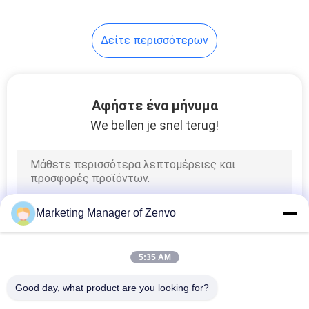
12
Δείτε περισσότερων
οπτική μηχάνημα
διαλογής
Αφήστε ένα μήνυμα
We bellen je snel terug!
18
ρύζι χρώμα
Marketing Manager of Zenvo
ταξινόμησης
5:35 AM
Good day, what product are you looking for?