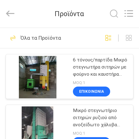
ANHUI
ZENVO
TECHNOLOGY
Προϊόντα
CO.,
LTD.
All
Rights
Reserved.
ΣΠΊΤΙ
51
Όλα τα Προϊόντα
Ξηραντής κόκκων
ΠΡΟΪΌΝΤΑ
ρυζιού
6 τόνους/παρτίδα Μικρό
στεγνωτήρα σιτηρών με
ΠΕΡΊΠΟΥ
φούρνο και καυστήρα
ΕΜΕΊΣ
ντίζελ
MOQ:1
ΕΠΙΚΟΙΝΩΝΊΑ
56
ΓΎΡΟΣ
Στεγνωτήρας
Μικρό στεγνωτήριο
ΕΡΓΟΣΤΑΣΊΩΝ
σιτηρών ρυζιού από
σιταριού batch
ανοξείδωτο χάλυβα
ΠΟΙΟΤΙΚΌΣ
χαμηλό επίπεδο
MOQ:1