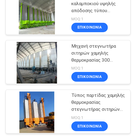
καλαμποκιού υψηλής
απόδοσης τύπου
41
παρτίδας
MOQ:1
ΕΠΙΚΟΙΝΩΝΊΑ
φούρνος βιομαζών
Μηχανή στεγνωτήρα
σιτηρών χαμηλής
θερμοκρασίας 300
τόνων/παρτίδα
MOQ:1
ΕΠΙΚΟΙΝΩΝΊΑ
49
Ταξινόμηση CCD
Τύπος παρτίδας χαμηλής
θερμοκρασίας
χρώματος
στεγνωτήρας σιτηρών
καλαμποκιού με φούρνο
MOQ:1
χασμού
ΕΠΙΚΟΙΝΩΝΊΑ