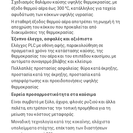
Σχεδιασμός θαλάμου καύσης υψηλής θερμοκρασίας, με
έξοδο θερμού αέρα έως 300 °C, κατάλληλος για ταχεία
αφυδάτωση των κόκκων υψηλής υγρασίας.
Η σταθερή έξοδος θερμού αέρα αποτρέπει τη ρωγμή ή τη
αποχρώση του κόκκου που προκαλείται από
διακυμάνσεις της θερμοκρασίας.
Έξυπνο έλεγχο, ασφαλές και αξιόπιστο
Ελέγχος PLC με οθόνη αφής, παρακολούθηση σε
πραγματικό χρόνο της κατάστασης καύσης, της
θερμοκρασίας του αέρα και του επιπέδου καυσίμου, με
αυτόματο συναγερμό βλάβης και κλείσιμο.
Πολλαπλές προστασίες ασφαλείας: θύρα κατά έκρηξης,
προστασία κατά της έκρηξης, προστασία κατά
υπερφόρτωσης και προειδοποιήσεις υψηλής
θερμοκρασίας.
Ευρεία προσαρμοστικότητα στα καύσιμα
Είναι συμβατό με ξύλο, άχυρο, φλοιές ρυζιού και άλλα
πελέτα, επιτρέποντας την τοπική προμήθεια για τη
μείωση του κόστους μεταφοράς.
Μοναδική τεχνολογία κατά της κοκαΐνης, ελάχιστα
υπολείμματα στάχτης, επέκταση των διαστήσεων