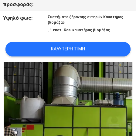
προσφοράς:
ΖΗΤΉΣΤΕ
Υψηλό φως:
Συστήματα ξήρανσης σιτηρών Καυστήρας
ΈΝΑ
βιομάζας
,
1 εκατ. Kcal καυστήρας βιομάζας
ΑΠΌΣΠΑΣΜΑ
ΚΑΛΎΤΕΡΗ ΤΙΜΉ
SITEMAP
ΠΟΛΙΤΙΚΉ
ΜΥΣΤΙΚΌΤΗΤΑΣ