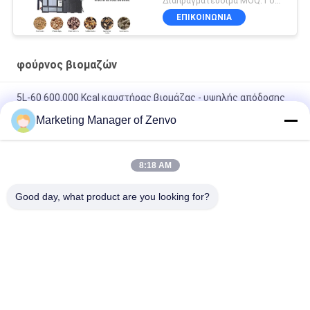
Διαπραγματεύσιμα MOQ:1 σύνολο
ΕΠΙΚΟΙΝΩΝΊΑ
φούρνος βιομαζών
5L-60 600.000 Kcal καυστήρας βιομάζας - υψηλής απόδοσης
φούρνο χάλυβα ρυζιού.
Marketing Manager of Zenvo
5L-90 Βιομάζα Πελέτ Καυτό φούρνο υψηλής ταχύτητας
Αυτοματοποιημένη τροφοδοσία 83 Θερμική απόδοση
8:18 AM
5L-90 Βιομάζα Πελετό καυτό φούρνο υψηλής ταχύτητας
Good day, what product are you looking for?
αυτόματη τροφοδοσία
Λαϊκή κατηγορία
Όλα
Ξηραντής Κόκκων 
Στεγνωτήρας 