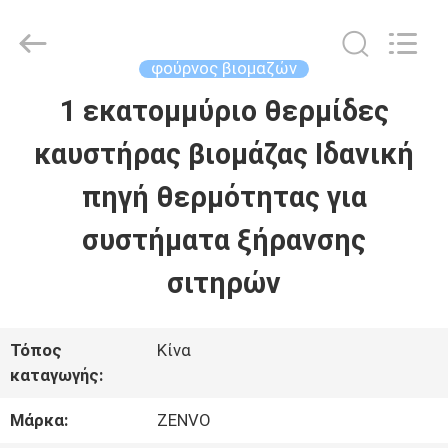
ANHUI
ZENVO
TECHNOLOGY
CO.,
φούρνος βιομαζών
LTD.
All
1 εκατομμύριο θερμίδες
ΣΠΊΤΙ
Rights
Reserved.
καυστήρας βιομάζας Ιδανική
ΠΡΟΪΌΝΤΑ
πηγή θερμότητας για
συστήματα ξήρανσης
ΠΕΡΊΠΟΥ
σιτηρών
ΕΜΕΊΣ
Τόπος
Κίνα
ΓΎΡΟΣ
καταγωγής:
ΕΡΓΟΣΤΑΣΊΩΝ
Μάρκα:
ZENVO