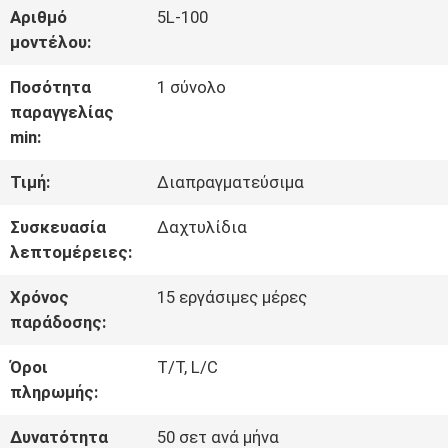
Αριθμό
5L-100
ΠΟΙΟΤΙΚΌΣ
μοντέλου:
ΈΛΕΓΧΟΣ
Ποσότητα
1 σύνολο
παραγγελίας
min:
ΜΑΣ
Τιμή:
Διαπραγματεύσιμα
ΕΛΆΤΕ
Συσκευασία
Δαχτυλίδια
ΣΕ
λεπτομέρειες:
ΕΠΑΦΉ
Χρόνος
15 εργάσιμες μέρες
ΜΕ
παράδοσης:
Όροι
T/T, L/C
πληρωμής:
ΕΙΔΉΣΕΙΣ
Δυνατότητα
50 σετ ανά μήνα