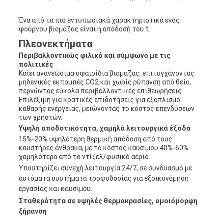
Ένα από τα πιο εντυπωσιακά χαρακτηριστικά ενός
t.
φούρνου βιομάζας είναι η απόδοσή του.
Πλεονεκτήματα
Περιβαλλοντικώς φιλικό και σύμφωνο με τις
πολιτικές
Καίει ανανεώσιμα σφαιρίδια βιομάζας, επιτυγχάνοντας
μηδενικές εκπομπές CO2 και χωρίς ρύπανση από θείο,
περνώντας εύκολα περιβαλλοντικές επιθεωρήσεις.
Επιλέξιμη για κρατικές επιδοτήσεις για εξοπλισμό
καθαρής ενέργειας, μειώνοντας το κόστος επενδύσεων
των χρηστών.
Υψηλή αποδοτικότητα, χαμηλά λειτουργικά έξοδα
15%-20% υψηλότερη θερμική απόδοση από τους
καυστήρες άνθρακα, με το κόστος καυσίμου 40%-60%
χαμηλότερο από το ντίζελ/φυσικό αέριο.
Υποστηρίζει συνεχή λειτουργία 24/7, σε συνδυασμό με
αυτόματα συστήματα τροφοδοσίας για εξοικονόμηση
εργασίας και καυσίμου.
Σταθερότητα σε υψηλές θερμοκρασίες, ομοιόμορφη
ξήρανση