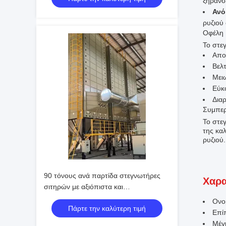
ξήρανσ
Ανό
ρυζιού
Οφέλη
Το στε
Απο
Βελ
Μει
Εύκ
Δια
Συμπε
Το στεγ
της καλ
ρυζιού
90 τόνους ανά παρτίδα στεγνωτήρες
Χαρα
σιτηρών με αξιόπιστα και
αποτελεσματικά συστήματα
Ονο
Πάρτε την καλύτερη τιμή
στεγνώσεως
Επί
Μέγ