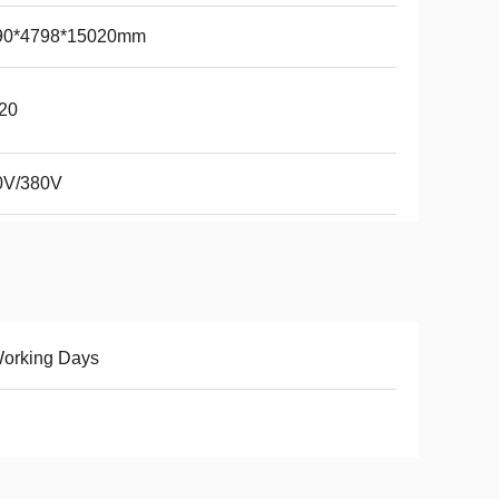
90*4798*15020mm
20
0V/380V
Working Days