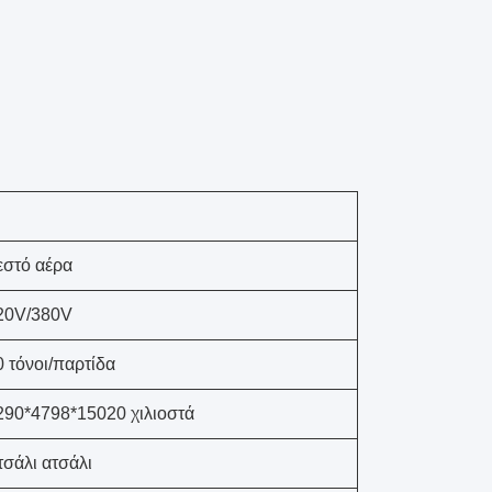
εστό αέρα
20V/380V
0 τόνοι/παρτίδα
290*4798*15020 χιλιοστά
τσάλι ατσάλι