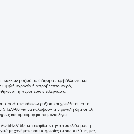
η κόκκων ρυζιού σε διάφορα περιβάλλοντα και
 με υψηλή υγρασία ή απρόβλεπτο καιρό,
οθήκευση ή περαιτέρω επεξεργασία.
λη ποσότητα κόκκων ρυζιού και χρειάζεται να τα
 5HZV-60 για να καλύψουν την μεγάλη ζήτησηΟι
ήρως και ομοιόμορφα σε μόλις λίγες
.
VO 5HZV-60, επισκεφθείτε την ιστοσελίδα μας ή
γικά μηχανήματα και υπηρεσίες στους πελάτες μας