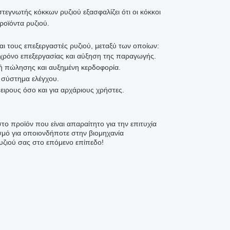
εγνωτής κόκκων ρυζιού εξασφαλίζει ότι οι κόκκοι
οϊόντα ρυζιού.
ι τους επεξεργαστές ρυζιού, μεταξύ των οποίων:
 χρόνο επεξεργασίας και αύξηση της παραγωγής.
μή πώλησης και αυξημένη κερδοφορία.
 σύστημα ελέγχου.
ιρους όσο και για αρχάριους χρήστες.
στο προϊόν που είναι απαραίτητο για την επιτυχία
ισμό για οποιονδήποτε στην βιομηχανία
υζιού σας στο επόμενο επίπεδο!