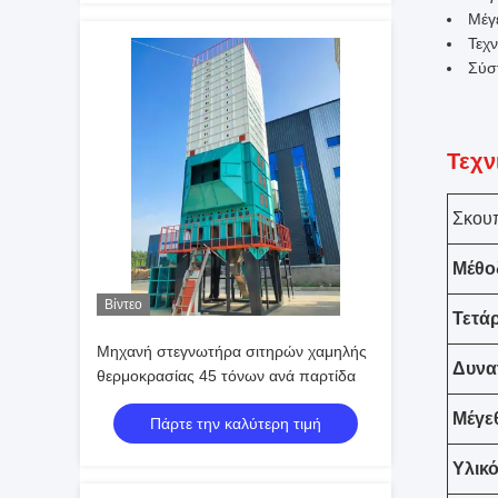
Μέγ
Τεχν
Σύσ
Τεχν
Σκουπ
Μέθο
Βίντεο
Τετά
Μηχανή στεγνωτήρα σιτηρών χαμηλής
Δυνα
θερμοκρασίας 45 τόνων ανά παρτίδα
Μέγε
Πάρτε την καλύτερη τιμή
Υλικ