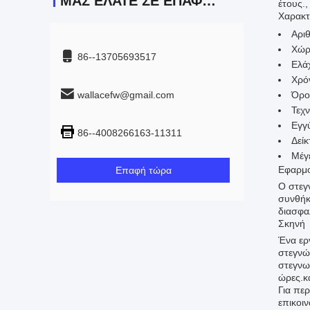
ΜΑΣ ΕΛΆΤΕ ΣΕ ΕΠΑΦΉ ΜΕ
έτους.
Χαρακτ
Αρι
Χώρ
86--13705693517
Ελά
Χρό
wallacefw@gmail.com
Όρο
Τεχν
Εγγ
86--4008266163-11311
Δείκ
Μέγ
Εφαρμ
Επαφή τώρα
Ο στεγ
συνθήκε
διασφα
Σκηνή
Ένα εργ
στεγνώ
στεγνω
ώρες.κ
Για πε
επικοι