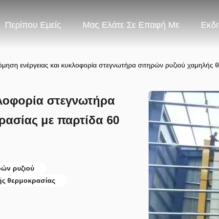
Περίπου Εμείς
Μας Ελάτε Σε Επαφή Με
Εκδ
όμηση ενέργειας και κυκλοφορία στεγνωτήρα σιτηρών ρυζιού χαμηλής 
κλοφορία στεγνωτήρα
ρασίας με παρτίδα 60
ρών ρυζιού
ής θερμοκρασίας