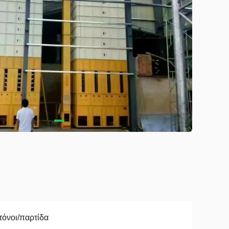
τόνοι/παρτίδα