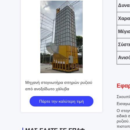
Δυνα
Χαρα
Μέγι
Σύστ
Ανισ
Μηχανή στεγνωτήρα σιτηρών ρυζιού
Εφαρ
από ανοξείδωτο χάλυβα
Σκουπί
Πάρτε την καλύτερη τιμή
Εισαγ
Ο στεγ
ειδικά 
ρυζιού
πιστοπ