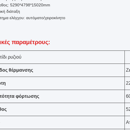
εθος: 5290*4798*15020mm
ική διάταξη
τημα ελέγχου: αυτόματο/χειροκίνητο
ικές παραμέτρους:
ίδι ρυζιού
δος θέρμανσης
Ζ
ρτη
2
τότητα φόρτωσης
6
θος
5
ό
Α