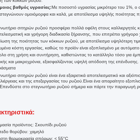
η των κόκκων ρυζιού.
μοιος βαθμός υγρασίας:
Με ποσοστό υγρασίας μικρότερο του 1%, ο στ
 στεγνώνουν ομοιόμορφα και καλά, με αποτέλεσμα υψηλής ποιότητας πρ
γνωτήριο σιτηρών ρυζιού προσφέρει πολλά οφέλη στους καλλιεργητές κα
τελεσματική και γρήγορη διαδικασία ξήρανσης, που επιτρέπει γρήγορο
τίωση της ποιότητας των κόκκων ρυζιού, με αποτέλεσμα υψηλότερη τι
ωμένα κόστη εργασίας, καθώς το προϊόν είναι εξοπλισμένο με αυτόματο
ολο στη χρήση και συντήρηση, καθιστώντας το κατάλληλο τόσο για έμπε
ρκής και μακροχρόνια, εξασφαλίζοντας υψηλή απόδοση της επένδυσης.
ράσματα
νωτήριο σιτηρών ρυζιού είναι ένα εξαιρετικά αποτελεσματικό και αξιόπι
λιέργειας και της επεξεργασίας του ρυζιού.Είναι ένα απαραίτητο εξοπλ
.Επενδύστε στο στεγνωτήριο ρυζιού σήμερα και πάρτε την παραγωγή ρ
κτηριστικά:
μασία προϊόντος: Σκουπίδι ρυζιού
πεδο θορύβου: χαμηλό
ιστη θερμοκρασία σπόρων: < 55°C