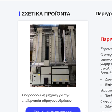
Περιγ
ΣΧΕΤΙΚΑ ΠΡΟΪΟΝΤΑ
Περι
Ξηραντ
Ο στεγ
ξήρανσ
χωρητι
μεγάλη
Βασικά
Δυν
Επί
εξασφα
Σιδηροδρομική μηχανή για την
Τετ
επεξεργασία υδρογονανθράκων
διάφορ
Σύσ
Πάρτε την καλύτερη τιμή