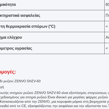
μικότητα
6
κτηριστικά ασφαλείας
Π
στη θερμοκρασία σπόρων (°C)
<
ημα ελέγχου
Α
όμετρος υγρασίας
<
μογές:
δι ρυζιού ZENVO 5HZV-60
ωγή
νωτής σιτηρών ρυζιού ZENVO 5HZV-60 είναι εξοπλισμός στεγνώσεως υ
σχεδιασμένος για σιτηρά ρυζιού.Είναι ιδανικό για μεγάλες φάρμες ρυζιο
.Κατασκευάζεται από την ZENVO, μια κορυφαία μάρκα στη βιομηχανία γ
οιηθεί από το CE, εξασφαλίζοντας την ασφάλεια και την αξιοπιστία του.