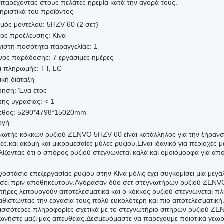
, παρέχοντας στους πελάτες ηρεμία κατά την αγορά τους.
ηριστικά του προϊόντος
θμός μοντέλου: 5HZV-60 (2 σετ)
ος προέλευσης: Κίνα
χιστη ποσότητα παραγγελίας: 1
νος παράδοσης: 7 εργάσιμες ημέρες
ι πληρωμής: TT, LC
ική διάταξη
ύηση: Ένα έτος
της υγρασίας: < 1
εθος: 5290*4798*15020mm
ογή
νωτής κόκκων ρυζιού ZENVO 5HZV-60 είναι κατάλληλος για την ξήρανσ
ς.και ακόμη και μικρομεσαίες μύλες ρυζιού.Είναι ιδανικό για περιοχές
λίζοντας ότι ο σπόρος ρυζιού στεγνώνεται καλά και ομοιόμορφα για απ
οστάσιο επεξεργασίας ρυζιού στην Κίνα μόλις έχει συγκομίσει μια μεγά
σει πριν αποθηκευτούν.Αγόρασαν δύο σετ στεγνωτήρων ρυζιού ZENVO
τήρες λειτουργούν αποτελεσματικά και ο κόκκος ρυζιού στεγνώνεται πλ
αθιστώντας την εργασία τους πολύ ευκολότερη και πιο αποτελεσματική
ρισσότερες πληροφορίες σχετικά με το στεγνωτήριο σιτηρών ρυζιού ZEN
νωνήστε μαζί μας απευθείας.Δεσμευόμαστε να παρέχουμε ποιοτικά γεωρ