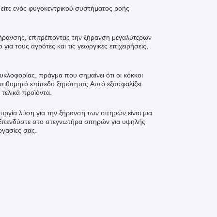
 είτε ενός φυγοκεντρικού συστήματος ροής
ξήρανσης, επιτρέποντας την ξήρανση μεγαλύτερων
ια τους αγρότες και τις γεωργικές επιχειρήσεις,
κλοφορίας, πράγμα που σημαίνει ότι οι κόκκοι
πιθυμητό επίπεδο ξηρότητας.Αυτό εξασφαλίζει
τελικά προϊόντα.
ουργία λύση για την ξήρανση των σιτηρών.είναι μια
ειςΕπενδύστε στο στεγνωτήρα σιτηρών για υψηλής
ργασίες σας.