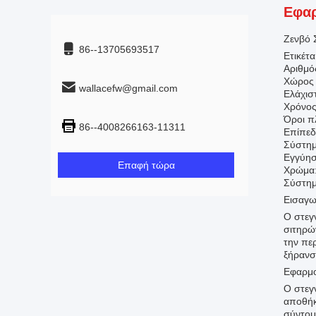
Εφαρ
Ζενβό 
86--13705693517
Ετικέτ
Αριθμό
Χώρος 
wallacefw@gmail.com
Ελάχισ
Χρόνος
Όροι π
86--4008266163-11311
Επίπεδ
Σύστημ
Εγγύησ
Επαφή τώρα
Χρώμα
Σύστημ
Εισαγ
Ο στεγ
σιτηρών
την πε
ξήρανσ
Εφαρμ
Ο στεγ
αποθήκ
σύντομ