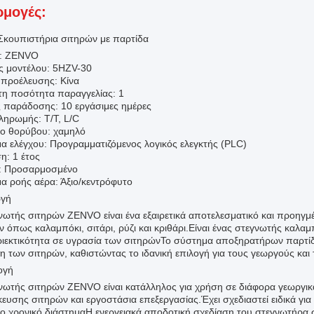
μογές:
Σκουπιστήρια σιτηρών με παρτίδα
α: ZENVO
ς μοντέλου: 5HZV-30
προέλευσης: Κίνα
τη ποσότητα παραγγελίας: 1
 παράδοσης: 10 εργάσιμες ημέρες
ληρωμής: T/T, L/C
ο θορύβου: χαμηλό
α ελέγχου: Προγραμματιζόμενος λογικός ελεγκτής (PLC)
η: 1 έτος
: Προσαρμοσμένο
α ροής αέρα: Άξιο/κεντρόφυτο
ωγή
νωτής σιτηρών ZENVO είναι ένα εξαιρετικά αποτελεσματικό και προηγμέ
 όπως καλαμπόκι, σιτάρι, ρύζι και κριθάρι.Είναι ένας στεγνωτής καλαμ
ριεκτικότητα σε υγρασία των σιτηρώνΤο σύστημα αποξηρατήρων παρτί
η των σιτηρών, καθιστώντας το ιδανική επιλογή για τους γεωργούς και
ογή
νωτής σιτηρών ZENVO είναι κατάλληλος για χρήση σε διάφορα γεωργικ
ευσης σιτηρών και εργοστάσια επεξεργασίας.Έχει σχεδιαστεί ειδικά γ
ο χρονικό διάστημαΗ ενεργειακά αποδοτική σχεδίαση του στεγνωτήρα σ