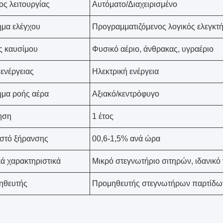
ς λειτουργίας
Αυτόματο/Διαχειρισμένο
μα ελέγχου
Προγραμματιζόμενος λογικός ελεγκτ
ς καυσίμου
Φυσικό αέριο, άνθρακας, υγραέριο
ενέργειας
Ηλεκτρική ενέργεια
μα ροής αέρα
Αξιακό/κεντρόφυγο
ηση
1 έτος
στό ξήρανσης
00,6-1,5% ανά ώρα
ά χαρακτηριστικά
Μικρό στεγνωτήριο σιτηρών, ιδανικό
ηθευτής
Προμηθευτής στεγνωτήρων παρτίδω