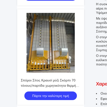
Η συσκ
αέρα.πα
Υψόμετ
Με ύψο
παρτίδω
αυξάνο
Σύστημ
Ο στεγ
κυκλών
συνεπή
Συμπε
Ο στεγν
ευέλικτ
ποιότη
Σπόροι Σίτος Κραυσί ρύζι Σκόρπι 70
Χαρα
τόνους/παρτίδα χωρητικότητα θερμή
θερμοκρασία αέρα 60-130°C 16.603kw
Ονο
Πάρτε την καλύτερη τιμή
Εφαρ
Επί