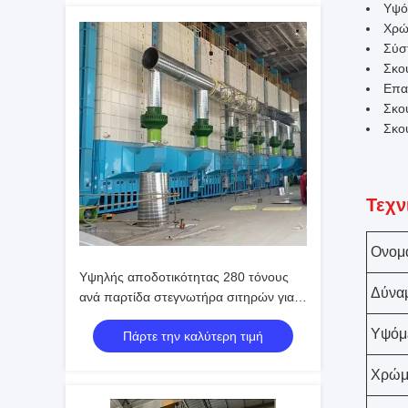
Υψό
Χρώ
Σύσ
Σκο
Επα
Σκο
Σκο
Τεχν
Ονομα
Υψηλής αποδοτικότητας 280 τόνους
Δύνα
ανά παρτίδα στεγνωτήρα σιτηρών για
ρύζι, καλαμπόκι, σόγια, σιτάρι
Υψόμ
Πάρτε την καλύτερη τιμή
Χρώμ