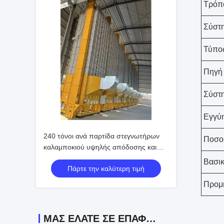
Τρόπο
Σύστη
Τύπο
Πηγή 
Σύστη
Εγγύ
240 τόνοι ανά παρτίδα στεγνωτήρων
Ποσο
καλαμποκιού υψηλής απόδοσης και
χαμηλής σπατάλης
Βασικ
Πάρτε την καλύτερη τιμή
Προμ
ΜΑΣ ΕΛΆΤΕ ΣΕ ΕΠΑΦΉ ΜΕ