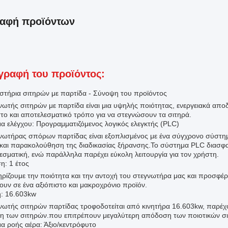
ραφή προϊόντων
γραφή του προϊόντος:
στήρια σιτηρών με παρτίδα - Σύνοψη του προϊόντος
νωτής σιτηρών με παρτίδα είναι μια υψηλής ποιότητας, ενεργειακά απ
στο και αποτελεσματικό τρόπο για να στεγνώσουν τα σιτηρά.
α ελέγχου: Προγραμματιζόμενος λογικός ελεγκτής (PLC)
νωτήρας σπόρων παρτίδας είναι εξοπλισμένος με ένα σύγχρονο σύστημα
 και παρακολούθηση της διαδικασίας ξήρανσης.Το σύστημα PLC διασφαλίζ
εσματική, ενώ παράλληλα παρέχει εύκολη λειτουργία για τον χρήστη.
η: 1 έτος
ρίζουμε την ποιότητα και την αντοχή του στεγνωτήρα μας και προσφέρ
ουν σε ένα αξιόπιστο και μακροχρόνιο προϊόν.
: 16.603kw
νωτής σιτηρών παρτίδας τροφοδοτείται από κινητήρα 16.603kw, παρέχο
η των σιτηρών.που επιτρέπουν μεγαλύτερη απόδοση των ποιοτικών σ
α ροής αέρα: Άξιο/κεντρόφυτο