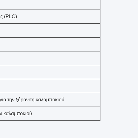
ής (PLC)
 για την ξήρανση καλαμποκιού
ν καλαμποκιού