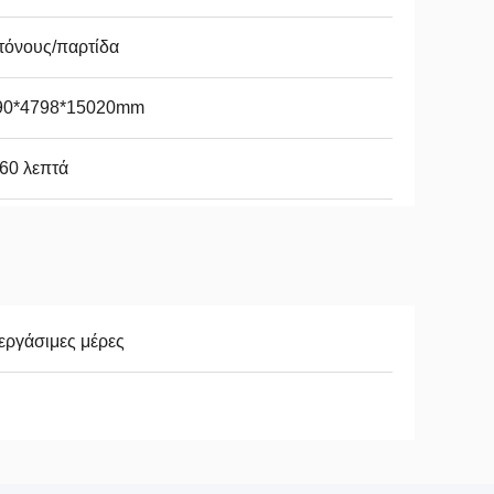
τόνους/παρτίδα
90*4798*15020mm
60 λεπτά
εργάσιμες μέρες