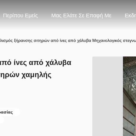
Περίπου Εμείς
Μας Ελάτε Σε Επαφή Με
Εκδ
λισμός ξήρανσης σιτηρών από ίνες από χάλυβα Μηχανολογικός στεγν
από ίνες από χάλυβα
τηρών χαμηλής
ρασίας