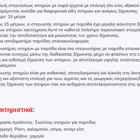
ευή στεγνώσεως σιτηρών με σειρά έρχεται με επιλογή είτε ενός αξιακού
ρέχοντας ευελιξία για διαφορετικά είδη σιτηρών και ανάγκες ξήρανσης.
ρο: 15 μέτρα
ς 15 μέτρων, ο στεγνωτής σιτηρών με παρτίδα έχει μεγάλη ικανότητα 
ν σιτηρών ταυτόχρονα.Αυτό το καθιστά πολύτιμο περιουσιακό στοιχείο γ
ντας την αποδοτικότητα και μειώνοντας τον χρόνο ξήρανσης.
α αποξηρατήρα παρτίδας επανακυκλοφορίας
νωτήρας σιτηρών με παρτίδα είναι ένα στεγνωτήρας με παρτίδα επανακυ
ονται συνεχώς μέσω της διαδικασίας ξήρανσης μέχρι να φτάσουν στο ε
 και ενδελεχή ξήρανση των σπόρων, με αποτέλεσμα υψηλής ποιότητας 
ράσματα
ωτής σιτηρών είναι μια ανθεκτική, αποτελεσματική και εύκολη στη λειτ
η και αξιόπιστη επιλογή για τους αγρότες και τις γεωργικές επιχειρήσ
τας ξήρανση των σιτηρών σας και αυξημένη αποτελεσματικότητα στις ε
κτηριστικά:
μασία προϊόντος: Σκούπας σιτηρών για παρτίδες
μογή: Ράντι, καλαμπόκι, σόγια, σιτάρι κλπ.
πεδο θορύβου: χαμηλό