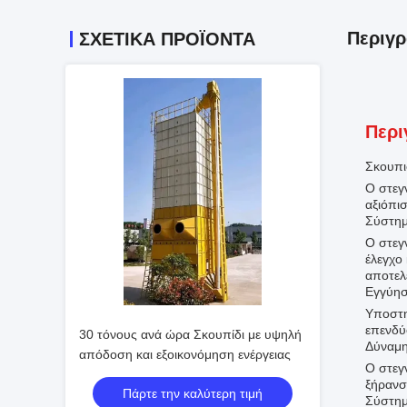
Περιγ
ΣΧΕΤΙΚΑ ΠΡΟΪΟΝΤΑ
Περι
Σκουπι
Ο στεγ
αξιόπι
Σύστημ
Ο στεγ
έλεγχο
αποτελ
Εγγύησ
Υποστη
επενδύ
30 τόνους ανά ώρα Σκουπίδι με υψηλή
Δύναμη
απόδοση και εξοικονόμηση ενέργειας
Ο στεγ
ξήρανσ
Πάρτε την καλύτερη τιμή
Σύστημ