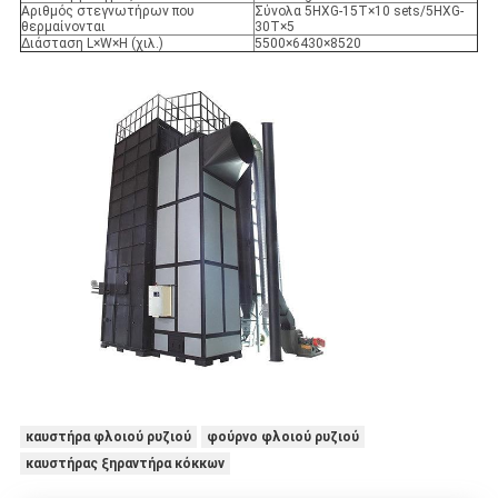
Αριθμός στεγνωτήρων που
Σύνολα 5HXG-15T×10 sets/5HXG-
θερμαίνονται
30T×5
Διάσταση L×W×H (χιλ.)
5500×6430×8520
καυστήρα φλοιού ρυζιού
φούρνο φλοιού ρυζιού
καυστήρας ξηραντήρα κόκκων