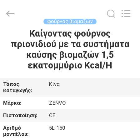
ANHUI
ZENVO
TECHNOLOGY
CO.,
LTD.
φούρνος βιομαζών
All
Rights
Reserved.
Καίγοντας φούρνος
ΣΠΊΤΙ
πριονιδιού με τα συστήματα
ΠΡΟΪΌΝΤΑ
καύσης βιομαζών 1,5
εκατομμύριο Kcal/H
ΠΕΡΊΠΟΥ
ΕΜΕΊΣ
Τόπος
Κίνα
καταγωγής:
ΓΎΡΟΣ
Μάρκα:
ZENVO
ΕΡΓΟΣΤΑΣΊΩΝ
Πιστοποίηση:
CE
Αριθμό
5L-150
ΠΟΙΟΤΙΚΌΣ
μοντέλου: