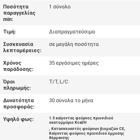
ΈΛΕΓΧΟΣ
Ποσότητα
1 σύνολο
παραγγελίας
min:
ΜΑΣ
Τιμή:
Διαπραγματεύσιμα
ΕΛΆΤΕ
ΣΕ
Συσκευασία
σε μεγάλη ποσότητα
λεπτομέρειες:
ΕΠΑΦΉ
Χρόνος
35 εργάσιμες ημέρες
ΜΕ
παράδοσης:
Όροι
T/T, L/C
ΕΙΔΉΣΕΙΣ
πληρωμής:
Δυνατότητα
30 σύνολα το μήνα
ΖΗΤΉΣΤΕ
προσφοράς:
ΈΝΑ
Υψηλό φως:
1.5 καίγοντας φούρνος πριονιδιού
εκατομμύριο Kcal/H
ΑΠΌΣΠΑΣΜΑ
,
,
Κατασκευαστές φούρνων βιομαζών CE
Καίγοντας φούρνος πριονιδιού έμμεσης
θέρμανσης