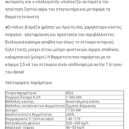
αυτόματη, και ο υπολογιστής υπολογίζει αυτόματα την
απαίτηση ζεστού αέρα του στεγνωτήρα και μετέφερε τη
θερμότητα σωστά
●
Εντελώς βιομάζα χρήσης ως πρώτη ύλη, χαμηλότερο κόστος,
ενέργεια - αποταμίευση και προστασία του περιβάλλοντος.
Βιολογικά καύσιμα αποβλήτων όπως το πίτουρο σιταριού,
ξύλο (τσιπ), μίσχοι σίτου, μίσχοι φυστικιών, άχυρο, σπάδικες
καλαμποκιού (μίσχοι). Η θερμότητα που παράγεται με το
κάψιμο 2,5 κλ του πίτουρου είναι ισοδύναμη με αυτήν 1 λίτρου
του diesel.
Λεπτομερείς παράμετροι
Όνομα παραμέτρου
Αξία
Θερμική δύναμη KJ/h
1.500.000
Μέθοδος καύσης
Ανασταλμένη καύση
Μέθοδος ανταλλακτών θερμότητας
Έμμεση θέρμανση
Δύναμη
17,55 KW
Αποδοτικότητα θερμότητας
≥80%
Θερμοκρασία ℃ ζεστού αέρα
140~170
Κατανάλωση φλοιών
200~500 kg/h
Απαλλαγή τέφρας
40~50 kg/h