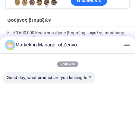
ΕΠΙΚΟΙΝΩΝΊΑ
φούρνος βιομαζών
5L-60 600.000 Kcal καυστήρας βιομάζας - υψηλής απόδοσης
φούρνο χάλυβα ρυζιού.
Marketing Manager of Zenvo
5L-90 Βιομάζα Πελέτ Καυτό φούρνο υψηλής ταχύτητας
Αυτοματοποιημένη τροφοδοσία 83 Θερμική απόδοση
2:40 AM
5L-90 Βιομάζα Πελετό καυτό φούρνο υψηλής ταχύτητας
αυτόματη τροφοδοσία
Good day, what product are you looking for?
Λαϊκή κατηγορία
Όλα
Ξηραντής Κόκκων 
Στεγνωτήρας 
Ρυζιού
Σιταριού Batch
Στεγνωτήριο Με 
Στεγνωτήρας 
Μικρά Σιτάρια
Μεικτής Ροής