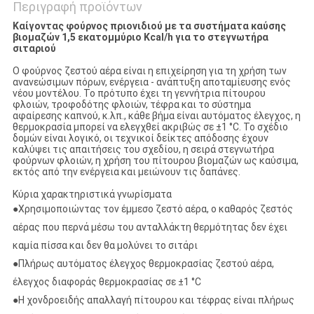
Περιγραφή προϊόντων
Καίγοντας φούρνος πριονιδιού με τα συστήματα καύσης
βιομαζών 1,5 εκατομμύριο Kcal/h για το στεγνωτήρα
σιταριού
Ο φούρνος ζεστού αέρα είναι η επιχείρηση για τη χρήση των
ανανεώσιμων πόρων, ενέργεια - ανάπτυξη αποταμίευσης ενός
νέου μοντέλου. Το πρότυπο έχει τη γεννήτρια πίτουρου
φλοιών, τροφοδότης φλοιών, τέφρα και το σύστημα
αφαίρεσης καπνού, κ.λπ., κάθε βήμα είναι αυτόματος έλεγχος, η
θερμοκρασία μπορεί να ελεγχθεί ακριβώς σε ±1 °C. Το σχέδιο
δομών είναι λογικό, οι τεχνικοί δείκτες απόδοσης έχουν
καλύψει τις απαιτήσεις του σχεδίου, η σειρά στεγνωτήρα
φούρνων φλοιών, η χρήση του πίτουρου βιομαζών ως καύσιμα,
εκτός από την ενέργεια και μειώνουν τις δαπάνες.
Κύρια χαρακτηριστικά γνωρίσματα
●
Χρησιμοποιώντας τον έμμεσο ζεστό αέρα, ο καθαρός ζεστός
αέρας που περνά μέσω του ανταλλάκτη θερμότητας δεν έχει
καμία πίσσα και δεν θα μολύνει το σιτάρι
●Πλήρως αυτόματος έλεγχος θερμοκρασίας ζεστού αέρα,
έλεγχος διαφοράς θερμοκρασίας σε ±1 °C
●Η χονδροειδής απαλλαγή πίτουρου και τέφρας είναι πλήρως