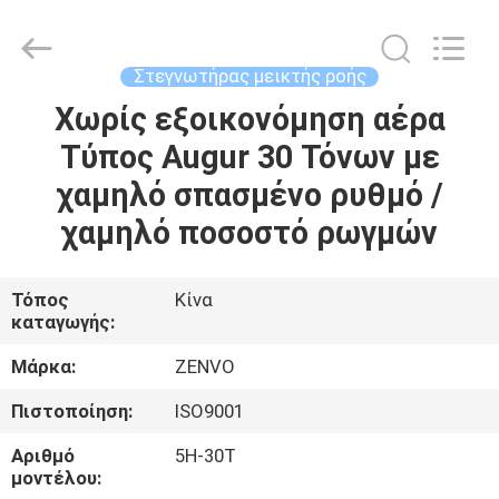
ANHUI
ZENVO
TECHNOLOGY
CO.,
LTD.
Στεγνωτήρας μεικτής ροής
All
Rights
Reserved.
Χωρίς εξοικονόμηση αέρα
ΣΠΊΤΙ
Τύπος Augur 30 Τόνων με
ΠΡΟΪΌΝΤΑ
χαμηλό σπασμένο ρυθμό /
χαμηλό ποσοστό ρωγμών
ΠΕΡΊΠΟΥ
ΕΜΕΊΣ
Τόπος
Κίνα
καταγωγής:
ΓΎΡΟΣ
Μάρκα:
ZENVO
ΕΡΓΟΣΤΑΣΊΩΝ
Πιστοποίηση:
ISO9001
Αριθμό
5H-30T
ΠΟΙΟΤΙΚΌΣ
μοντέλου: