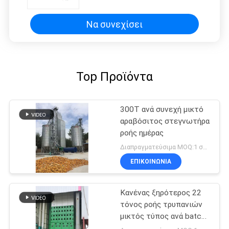
ποσοστό ρωγμών
Να συνεχίσει
Top Προϊόντα
300T ανά συνεχή μικτό
αραβόσιτος στεγνωτήρα
ροής ημέρας
Διαπραγματεύσιμα MOQ:1 σύνολο
ΕΠΙΚΟΙΝΩΝΊΑ
Κανένας ξηρότερος 22
τόνος ροής τρυπανιών
μικτός τύπος ανά batch
για τον ορυζώνα