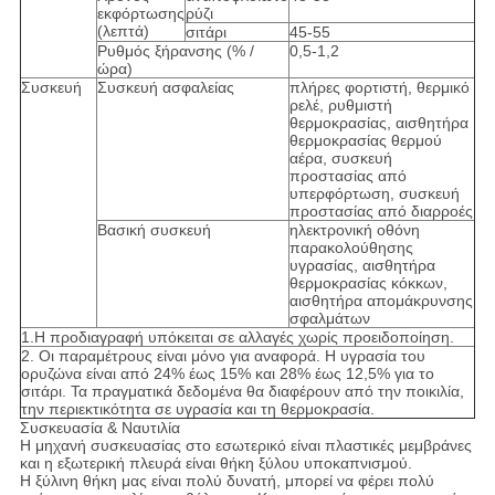
εκφόρτωσης
ρύζι
(λεπτά)
σιτάρι
45-55
Ρυθμός ξήρανσης (% /
0,5-1,2
ώρα)
Συσκευή
Συσκευή ασφαλείας
πλήρες φορτιστή, θερμικό
ρελέ, ρυθμιστή
θερμοκρασίας, αισθητήρα
θερμοκρασίας θερμού
αέρα, συσκευή
προστασίας από
υπερφόρτωση, συσκευή
προστασίας από διαρροές
Βασική συσκευή
ηλεκτρονική οθόνη
παρακολούθησης
υγρασίας, αισθητήρα
θερμοκρασίας κόκκων,
αισθητήρα απομάκρυνσης
σφαλμάτων
1.Η προδιαγραφή υπόκειται σε αλλαγές χωρίς προειδοποίηση.
2. Οι παραμέτρους είναι μόνο για αναφορά. Η υγρασία του
ορυζώνα είναι από 24% έως 15% και 28% έως 12,5% για το
σιτάρι. Τα πραγματικά δεδομένα θα διαφέρουν από την ποικιλία,
την περιεκτικότητα σε υγρασία και τη θερμοκρασία.
Συσκευασία & Ναυτιλία
Η μηχανή συσκευασίας στο εσωτερικό είναι πλαστικές μεμβράνες
και η εξωτερική πλευρά είναι θήκη ξύλου υποκαπνισμού.
Η ξύλινη θήκη μας είναι πολύ δυνατή, μπορεί να φέρει πολύ