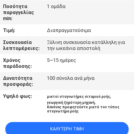
ΈΛΕΓΧΟΣ
Ποσότητα
1 ομάδα
παραγγελίας
min:
ΜΑΣ
Τιμή:
Διαπραγματεύσιμα
ΕΛΆΤΕ
ΣΕ
Συσκευασία
Ξύλινη συσκευασία κατάλληλη για
λεπτομέρειες:
την ωκεάνια αποστολή
ΕΠΑΦΉ
Χρόνος
5~15 ημέρες
ΜΕ
παράδοσης:
Δυνατότητα
100 σύνολα ανά μήνα
ΕΙΔΉΣΕΙΣ
προσφοράς:
Υψηλό φως:
,
μικτοί στεγνωτήρες σιταριού ροής
ΖΗΤΉΣΤΕ
,
γεωργική ξηρότερη μηχανή
Κανένας προφητεύστε μικτό τον τύπος
ΈΝΑ
στεγνωτήρα ροής
ΑΠΌΣΠΑΣΜΑ
ΚΑΛΎΤΕΡΗ ΤΙΜΉ