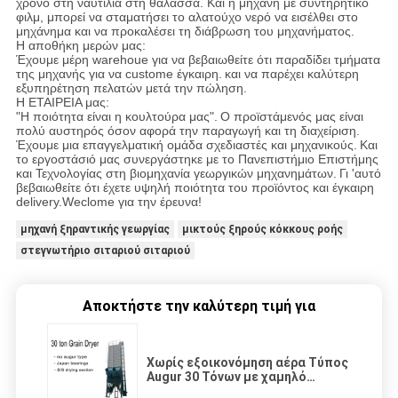
χρόνο στη ναυτιλία στη θάλασσα. Και η μηχανή με συντηρητικό
φιλμ, μπορεί να σταματήσει το αλατούχο νερό να εισέλθει στο
μηχάνημα και να προκαλέσει τη διάβρωση του μηχανήματος.
Η αποθήκη μερών μας:
Έχουμε μέρη warehoue ​​για να βεβαιωθείτε ότι παραδίδει τμήματα
της μηχανής για να custome έγκαιρη.
και να παρέχει καλύτερη
εξυπηρέτηση πελατών μετά την πώληση.
Η ΕΤΑΙΡΕΙΑ μας:
"Η ποιότητα είναι η κουλτούρα μας".
Ο προϊστάμενός μας είναι
πολύ αυστηρός όσον αφορά την παραγωγή και τη διαχείριση.
Έχουμε μια επαγγελματική ομάδα σχεδιαστές και μηχανικούς.
Και
το εργοστάσιό μας συνεργάστηκε με το Πανεπιστήμιο Επιστήμης
και Τεχνολογίας στη βιομηχανία γεωργικών μηχανημάτων.
Γι 'αυτό
βεβαιωθείτε ότι έχετε υψηλή ποιότητα του προϊόντος και έγκαιρη
delivery.Weclome για την έρευνα!
μηχανή ξηραντικής γεωργίας
μικτούς ξηρούς κόκκους ροής
στεγνωτήριο σιταριού σιταριού
Αποκτήστε την καλύτερη τιμή για
Χωρίς εξοικονόμηση αέρα Τύπος
Augur 30 Τόνων με χαμηλό
σπασμένο ρυθμό / χαμηλό