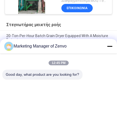
Διαπραγματεύσιμα MOQ:1 σύνολο
αραβόσιτου
ΕΠΙΚΟΙΝΩΝΊΑ
Στεγνωτήρας μεικτής ροής
20-Ton-Per-Hour Batch Grain Dryer Equipped With A Moisture
Detector
Marketing Manager of Zenvo
Κάθε παρτίδα των 30 τόνων χωρίς οξυγόνο L, απλή
λειτουργία του στεγνωτήρα, αγροτικό στεγνωτήρα.
12:45 PM
50-Ton Per Batch Recirculating Grain Dryer With Intelligent
Control System
Good day, what product are you looking for?
Λαϊκή κατηγορία
Όλα
Ξηραντής Κόκκων 
Στεγνωτήρας 
Ρυζιού
Σιταριού Batch
Στεγνωτήριο Με 
Στεγνωτήρας 