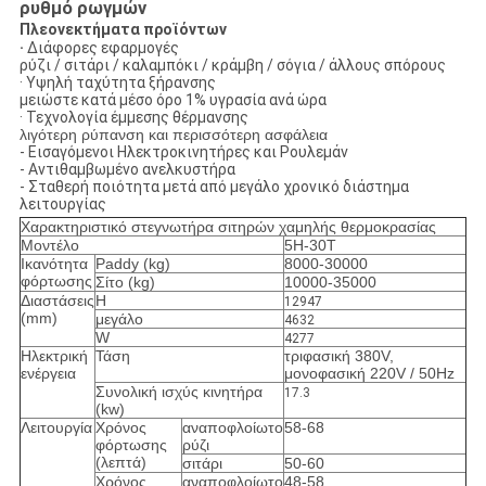
ρυθμό ρωγμών
Πλεονεκτήματα προϊόντων
·
Διάφορες εφαρμογές
ρύζι / σιτάρι / καλαμπόκι / κράμβη / σόγια / άλλους σπόρους
· Υψηλή ταχύτητα ξήρανσης
μειώστε κατά μέσο όρο 1% υγρασία ανά ώρα
· Τεχνολογία έμμεσης θέρμανσης
λιγότερη ρύπανση και περισσότερη ασφάλεια
- Εισαγόμενοι Ηλεκτροκινητήρες και Ρουλεμάν
- Αντιθαμβωμένο ανελκυστήρα
- Σταθερή ποιότητα μετά από μεγάλο χρονικό διάστημα
λειτουργίας
Χαρακτηριστικό στεγνωτήρα σιτηρών χαμηλής θερμοκρασίας
Μοντέλο
5Η-30Τ
Ικανότητα
Paddy (kg)
8000-30000
φόρτωσης
Σίτο (kg)
10000-35000
Διαστάσεις
H
12947
(mm)
μεγάλο
4632
W
4277
Ηλεκτρική
Τάση
τριφασική 380V,
ενέργεια
μονοφασική 220V / 50Hz
Συνολική ισχύς κινητήρα
17.3
(kw)
Λειτουργία
Χρόνος
αναποφλοίωτο
58-68
φόρτωσης
ρύζι
(λεπτά)
σιτάρι
50-60
Χρόνος
αναποφλοίωτο
48-58