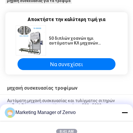
μηχανή συσκευασίας για τα τρόφιμα
Αποκτήστε την καλύτερη τιμή για
50 διπλών χοανών ημι
αυτόματων ΚΛ μηχανών
συσκευασίας 600bags/H
Να συνεχίσει
μηχανή συσκευασίας τροφίμων
Αυτόματη μηχανή συσκευασίας και τυλίγματος σιτηρών
ρυζιού ζάχαρης για προϊόντα σακέτας 500~5000g
Marketing Manager of Zenvo
1Kg/Bag πλήρως αυτόματη μηχανή συσκευασίας ρυζιού με
Weigher πολυ-κεφαλιών
8:41 AM