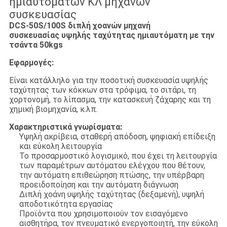
ημιαυτόματων ΚΛ μηχανών
συσκευασίας
DCS-50S/100S διπλή χοανών μηχανή
συσκευασίας υψηλής ταχύτητας ημιαυτόματη με την
τσάντα 50kgs
Εφαρμογές:
Είναι κατάλληλο για την ποσοτική συσκευασία υψηλής
ταχύτητας των κόκκων στα τρόφιμα, το σιτάρι, τη
χορτονομή, το λίπασμα, την κατασκευή ζάχαρης και τη
χημική βιομηχανία, κ.λπ.
Χαρακτηριστικά γνωρίσματα:
Υψηλή ακρίβεια, σταθερή απόδοση, ψηφιακή επίδειξη
και εύκολη λειτουργία
Το προσαρμοστικό λογισμικό, που έχει τη λειτουργία
των παραμέτρων αυτόματου ελέγχου που θέτουν,
την αυτόματη επιθεώρηση πτώσης, την υπέρβαρη
προειδοποίηση και την αυτόματη διάγνωση
Διπλή χοάνη υψηλής ταχύτητας (δεξαμενή), υψηλή
αποδοτικότητα εργασίας
Προϊόντα που χρησιμοποιούν τον εισαγόμενο
αισθητήρα, τον πνευματικό ενεργοποιητή, την εύκολη