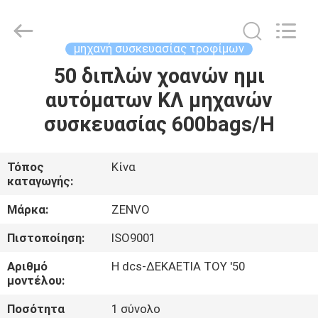
ANHUI
ZENVO
TECHNOLOGY
CO.,
LTD.
μηχανή συσκευασίας τροφίμων
All
Rights
Reserved.
50 διπλών χοανών ημι
ΣΠΊΤΙ
αυτόματων ΚΛ μηχανών
ΠΡΟΪΌΝΤΑ
συσκευασίας 600bags/H
ΠΕΡΊΠΟΥ
Τόπος
Κίνα
καταγωγής:
ΕΜΕΊΣ
Μάρκα:
ZENVO
ΓΎΡΟΣ
Πιστοποίηση:
ISO9001
ΕΡΓΟΣΤΑΣΊΩΝ
Αριθμό
Η dcs-ΔΕΚΑΕΤΙΑ ΤΟΥ '50
μοντέλου:
ΠΟΙΟΤΙΚΌΣ
Ποσότητα
1 σύνολο