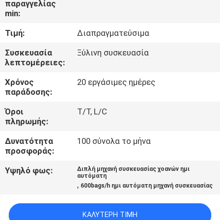
παραγγελίας
ΈΛΕΓΧΟΣ
min:
Τιμή:
Διαπραγματεύσιμα
ΜΑΣ
ΕΛΆΤΕ
Συσκευασία
Ξύλινη συσκευασία
λεπτομέρειες:
ΣΕ
Χρόνος
20 εργάσιμες ημέρες
ΕΠΑΦΉ
παράδοσης:
ΜΕ
Όροι
T/T, L/C
πληρωμής:
ΕΙΔΉΣΕΙΣ
Δυνατότητα
100 σύνολα το μήνα
προσφοράς:
ΖΗΤΉΣΤΕ
Υψηλό φως:
Διπλή μηχανή συσκευασίας χοανών ημι
αυτόματη
ΈΝΑ
,
600bags/h ημι αυτόματη μηχανή συσκευασίας
ΑΠΌΣΠΑΣΜΑ
ΚΑΛΎΤΕΡΗ ΤΙΜΉ