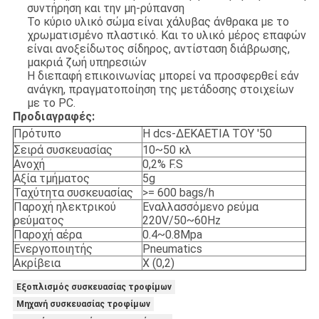
συντήρηση και την μη-ρύπανση
Το κύριο υλικό σώμα είναι χάλυβας άνθρακα με το
χρωματισμένο πλαστικό. Και το υλικό μέρος επαφών
είναι ανοξείδωτος σίδηρος, αντίσταση διάβρωσης,
μακριά ζωή υπηρεσιών
Η διεπαφή επικοινωνίας μπορεί να προσφερθεί εάν
ανάγκη, πραγματοποίηση της μετάδοσης στοιχείων
με το PC.
Προδιαγραφές:
Πρότυπο
Η dcs-ΔΕΚΑΕΤΙΑ ΤΟΥ '50
Σειρά συσκευασίας
10~50 κλ
Ανοχή
0,2% F.S
Αξία τμήματος
5g
Ταχύτητα συσκευασίας
>= 600 bags/h
Παροχή ηλεκτρικού
Εναλλασσόμενο ρεύμα
ρεύματος
220V/50~60Hz
Παροχή αέρα
0.4~0.8Mpa
Ενεργοποιητής
Pneumatics
Ακρίβεια
Χ (0,2)
Εξοπλισμός συσκευασίας τροφίμων
Μηχανή συσκευασίας τροφίμων